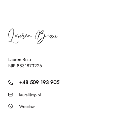
Lauren Bizu
NIP 8831873226
+48 509 193 905
laural@op.pl
Wrocław