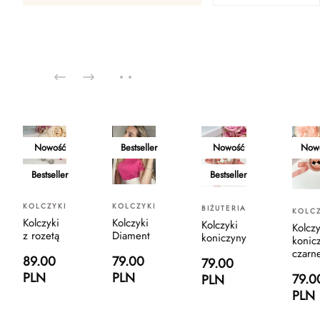
Nowość
Bestseller
Nowość
Now
Bestseller
Bestseller
KOLCZYKI
KOLCZYKI
BIŻUTERIA
KOLCZ
Kolczyki
Kolczyki
Kolczyki
Kolczy
z rozetą
Diament
koniczyny
konic
czarn
89.00
79.00
79.00
PLN
PLN
79.0
PLN
PLN