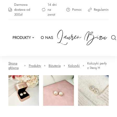
Darmowa
14 dni
dostawa od
na
Pomoc
Regulamin
300zł
zwrot
PRODUKTY
O NAS
Strona
Kolczyki perły
Produkty
Biżuteria
Kolczyki
główna
z literą H