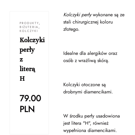
Kolczyki perły
wykonane są ze
stali chirurgicznej koloru
PRODUKTY
,
BIŻUTERIA
,
złotego.
KOLCZYKI
Kolczyki
perły
Idealne dla alergików oraz
z
osób z wrażliwą skórą.
literą
H
Kolczyki otoczone są
drobnymi diamencikami.
79.00
PLN
W środku perły usadowiona
jest litera "H", również
wypełniona diamencikami.