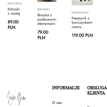
KOLCZYKI
Kolczyki
BROSZKI
z rozetą
NASZYJNIKI
Broszka z
Naszyjnik z
pozłacanymi
89.00
koniczynkami-
elementami
czarny
PLN
79.00
119.00 PLN
PLN
INFORMACJE
OBSŁUGA
KLIENTA
O nas