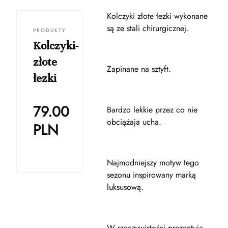
Kolczyki złote łezki wykonane
są ze stali chirurgicznej.
PRODUKTY
Kolczyki-
złote
Zapinane na sztyft.
łezki
79.00
Bardzo lekkie przez co nie
obciążaja ucha.
PLN
Najmodniejszy motyw tego
sezonu inspirowany marką
luksusową.
W rzeczywistości prezentują