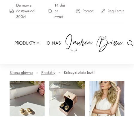
Darmowa
14 dni
dostawa od
na
Pomoc
Regulamin
300zł
zwrot
PRODUKTY
O NAS
Strona główna
Produkty
Kolczyki-złote łezki