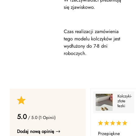
się zjawiskowo.
Czas realizacji zamówienia
tego modelu kolczyków jest
wydłużony do 7-8 dni
roboczych.
Kolczyki-
złote
łezki
5.0
/ 5.0 (1 Opinii)
Dodaj nową opinię
Przepiękne