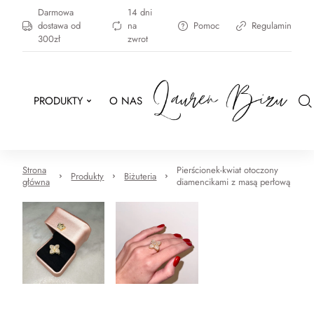
Darmowa
14 dni
dostawa od
na
Pomoc
Regulamin
300zł
zwrot
PRODUKTY
O NAS
Strona
Pierścionek-kwiat otoczony
Produkty
Biżuteria
główna
diamencikami z masą perłową