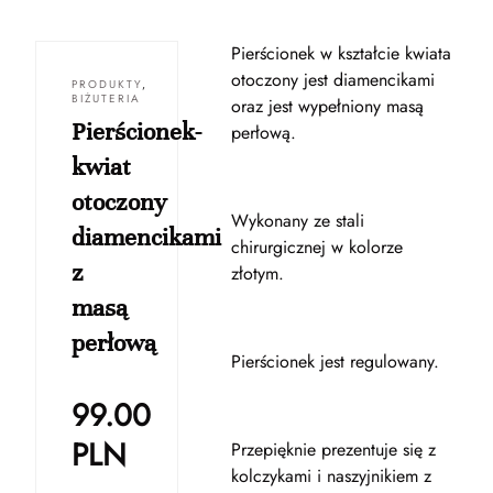
Pierścionek w kształcie kwiata
otoczony jest diamencikami
PRODUKTY
,
BIŻUTERIA
oraz jest wypełniony masą
Pierścionek-
perłową.
kwiat
otoczony
Wykonany ze stali
diamencikami
chirurgicznej w kolorze
z
złotym.
masą
perłową
Pierścionek jest regulowany.
99.00
PLN
Przepięknie prezentuje się z
kolczykami i naszyjnikiem z